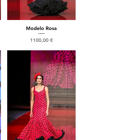
Vista rápida
Modelo Rosa
Precio
1100,00 €