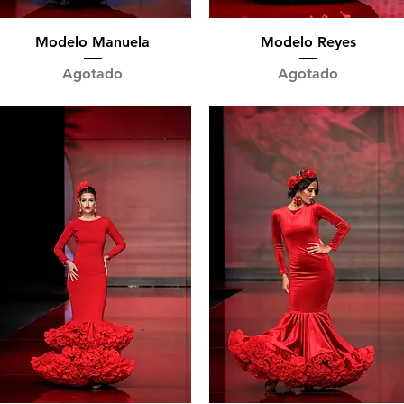
Vista rápida
Vista rápida
Modelo Manuela
Modelo Reyes
Agotado
Agotado