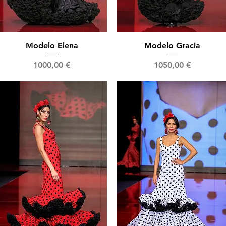
Vista rápida
Vista rápida
Modelo Elena
Modelo Gracia
Precio
Precio
1000,00 €
1050,00 €