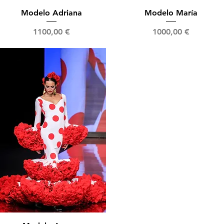
Vista rápida
Vista rápida
Modelo Adriana
Modelo María
Precio
Precio
1100,00 €
1000,00 €