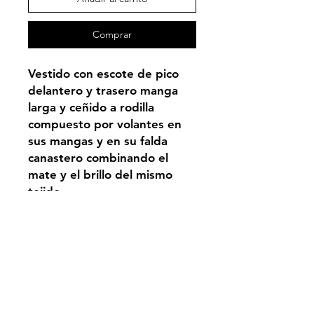
Comprar
Vestido con escote de pico
delantero y trasero manga
larga y ceñido a rodilla
compuesto por volantes en
sus mangas y en su falda
canastero combinando el
mate y el brillo del mismo
tejido.
PRODUCTO BAJO
DEMANDA.
Entrega
estimada en 20 días hábiles.