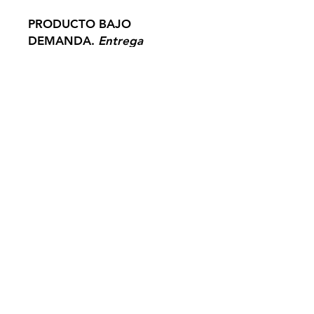
PRODUCTO BAJO
DEMANDA.
Entrega
estimada en 20 días hábiles.
SEVILLA
info@alejandrosantizco.com
Políticas Alejandro Santizo
Políticas de Privacidad
Preguntas Frecuentes
Quiénes somos
PUNTOS DE VENTA
LIQUIDACIÓN
FLAMENCA
MI TALLA