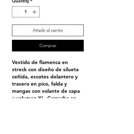
Quantity
*
Añadir al carrito
Comprar
Vestido de flamenca en
streck con diseño de silueta
ceñida, escotes delantero y
trasero en pico, falda y
mangas con volante de capa
y volumen XL. Carrucha en
mangas y falda.
PRODUCTO BAJO
DEMANDA. Entrega
estimada en 20 días hábiles