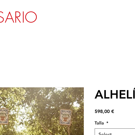
SARIO
ALHEL
Price
598,00 €
Talla
*
Select