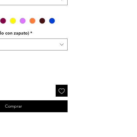
elo con zapato)
*
Comprar