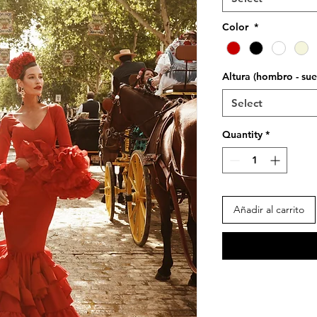
Color
*
Altura (hombro - su
Select
Quantity
*
Añadir al carrito