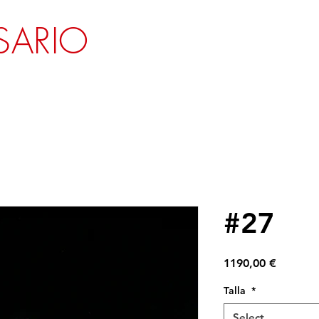
SARIO
#27
Price
1190,00 €
Talla
*
Select