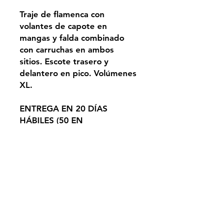
Traje de flamenca con
volantes de capote en
mangas y falda combinado
con carruchas en ambos
sitios. Escote trasero y
delantero en pico. Volúmenes
XL.
ENTREGA EN 20 DÍAS
HÁBILES (50 EN
TEMPORADA
PROMOCIONES). PEDIDO
BAJO DEMANDA.
TEMPORADA ALTA NO
SUJETA A ESTA
CONDICIÓN.