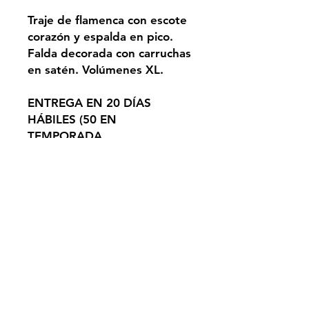
Traje de flamenca con escote
corazón y espalda en pico.
Falda decorada con carruchas
en satén. Volúmenes XL.
ENTREGA EN 20 DÍAS
HÁBILES (50 EN
TEMPORADA
PROMOCIONES). PEDIDO
BAJO DEMANDA.
TEMPORADA ALTA NO
SUJETA A ESTA
CONDICIÓN.
SEVILLA
info@alejandrosantizco.com