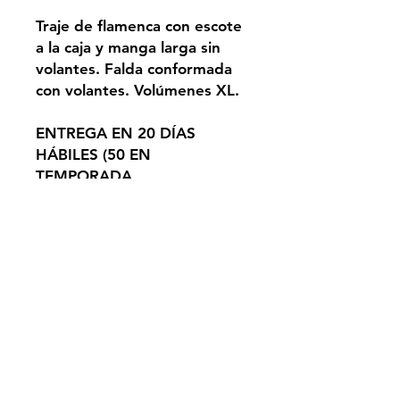
Traje de flamenca con escote
a la caja y manga larga sin
volantes. Falda conformada
con volantes. Volúmenes XL.
ENTREGA EN 20 DÍAS
HÁBILES (50 EN
TEMPORADA
PROMOCIONES). PEDIDO
BAJO DEMANDA.
TEMPORADA ALTA NO
SUJETA A ESTA
CONDICIÓN.
SEVILLA
info@alejandrosantizco.com