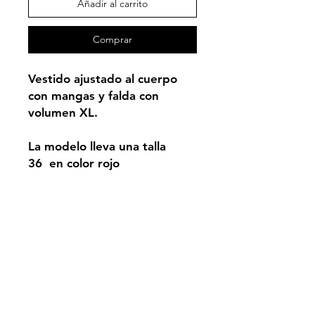
Añadir al carrito
Comprar
Vestido ajustado al cuerpo
con mangas y falda con
volumen XL.
La modelo lleva una talla
36 en color rojo
PRODUCTO BAJO
DEMANDA
Devoluciones y más
Será de vital importancia leer con