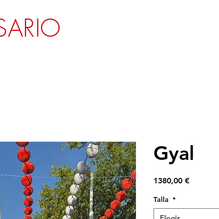
SARIO
Gyal
Precio
1380,00 €
Talla
*
Elegir