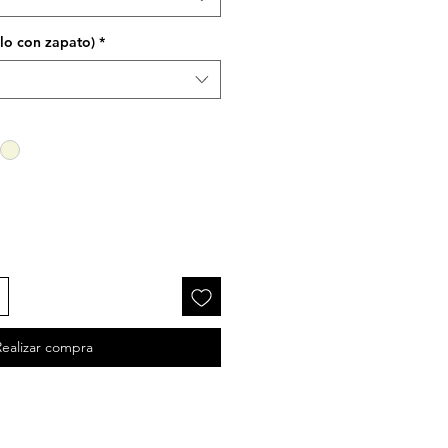
elo con zapato)
*
Realizar compra