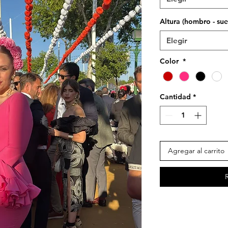
Altura (hombro - su
Elegir
Color
*
Cantidad
*
Agregar al carrito