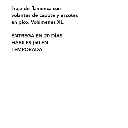
Traje de flamenca con
volantes de capote y escotes
en pico. Volúmenes XL.
ENTREGA EN 20 DÍAS
HÁBILES (50 EN
TEMPORADA
PROMOCIONES). PEDIDO
BAJO DEMANDA.
TEMPORADA ALTA NO
SUJETA A ESTA
CONDICIÓN.
SEVILLA
info@alejandrosantizco.com
Políticas Alejandro Santizo
Políticas de Privacidad