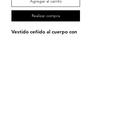
Agregar al carrito
Realizar compra
Vestido ceñido al cuerpo con
tejido de gasa con lunares en
terciopelo. Escote delantero
y trasero en pico y volantes
en manga y falda XL.
SEVILLA
info@alejandrosantizco.com
Políticas Alejandro Santizo
Políticas de Privacidad
Preguntas Frecuentes
Quiénes somos
PUNTOS DE VENTA
LIQUIDACIÓN
FLAMENCA
MI TALLA