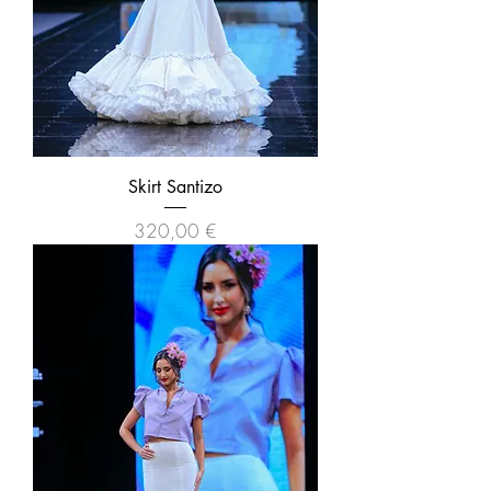
Skirt Santizo
Precio
320,00 €