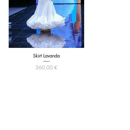
Skirt Lavanda
Precio
360,00 €